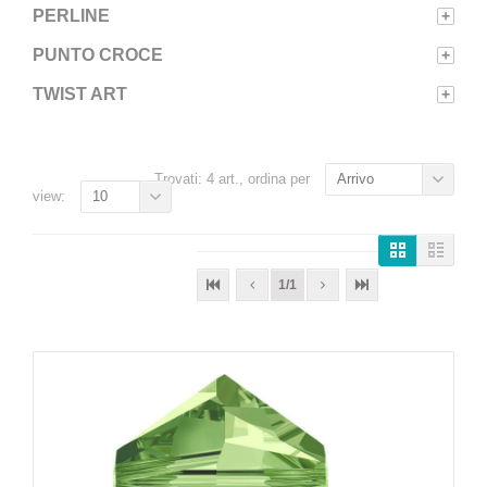
PERLINE
+
PUNTO CROCE
+
TWIST ART
+
Trovati: 4 art., ordina per
Arrivo
view:
10
1/1