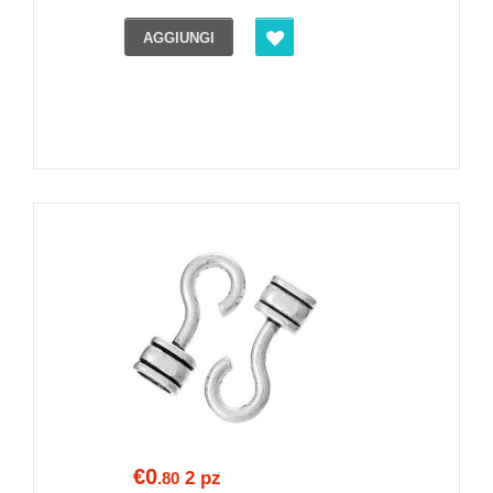
AGGIUNGI
€0
2 pz
.80