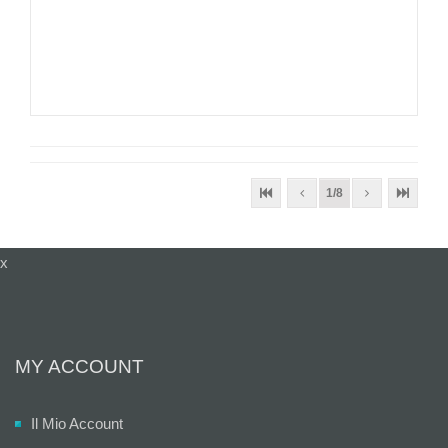
1/8
x
MY ACCOUNT
Il Mio Account