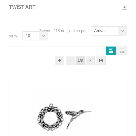
TWIST ART
+
Trovati: 118 art., ordina per
Arrivo
view:
10
1/8