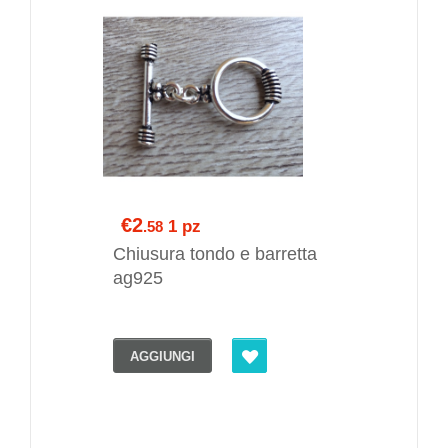
€2
1 pz
.58
Chiusura tondo e barretta
ag925
AGGIUNGI