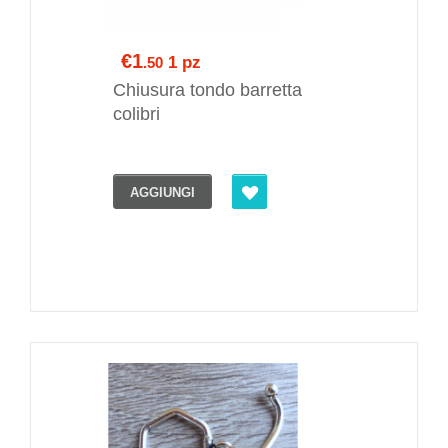
€1
1 pz
.50
Chiusura tondo barretta
colibri
AGGIUNGI