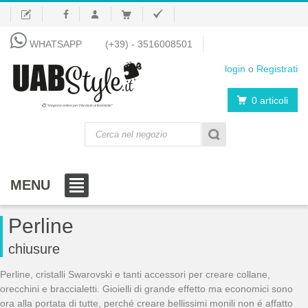
WHATSAPP
(+39) - 3516008501
login
o
Registrati
0 articoli
"Negozio online per il fai da te al femminile"
MENU
Perline
chiusure
Perline, cristalli Swarovski e tanti accessori per creare collane,
orecchini e braccialetti. Gioielli di grande effetto ma economici sono
ora alla portata di tutte, perché creare bellissimi monili non é affatto