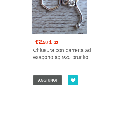
€2
1 pz
.58
Chiusura con barretta ad
esagono ag 925 brunito
AGGIUNGI