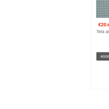
€20
.
Tela a
AGGI