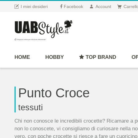
I miei desideri
Facebook
Account
Carrell
"Negozio online per il fai da te al femminile"
HOME
HOBBY
TOP BRAND
OF
Punto Croce
tessuti
Chi non conosce le incredibili crocette? Ricamare a p
non lo conoscete, vi consigliamo di curiosare nella no
vero, con poche crocette si riesce a fare un cuoricino, 