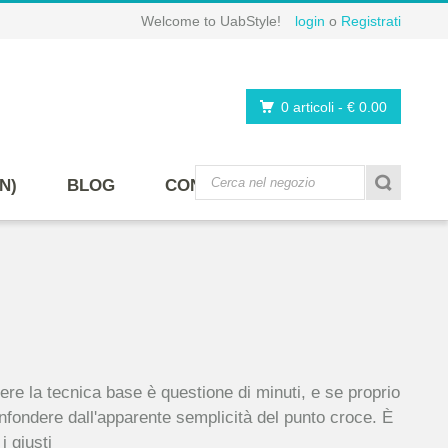
Welcome to UabStyle!
login
o
Registrati
0 articoli
-
€ 0.00
N)
BLOG
CONTATTI
re la tecnica base è questione di minuti, e se proprio
onfondere dall'apparente semplicità del punto croce. È
i giusti