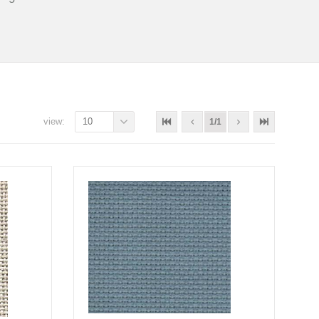
view:
10
1/1