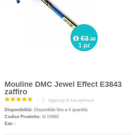
€3
.30
1 pz
Mouline DMC Jewel Effect E3843
zaffiro
|
-
Aggiungi la tua opinione
Disponibilità:
Disponibile fino a 4 quantità
Codice Prodotto:
id 19460
Ean
: