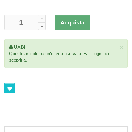
Acquista
×
UAB!
Questo articolo ha un'offerta riservata. Fai il
login
per
scoprirla.