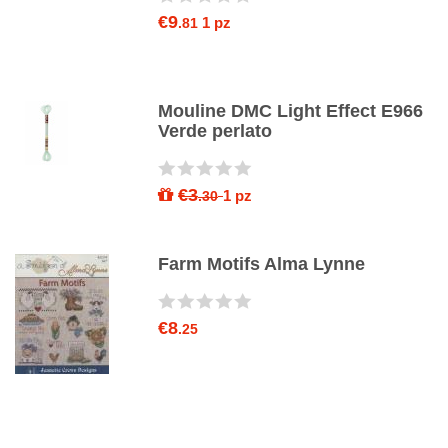
€9
1 pz
.81
03
Mouline DMC Light Effect E966
Verde perlato
€3
1 pz
.30
Farm Motifs Alma Lynne
€8
.25