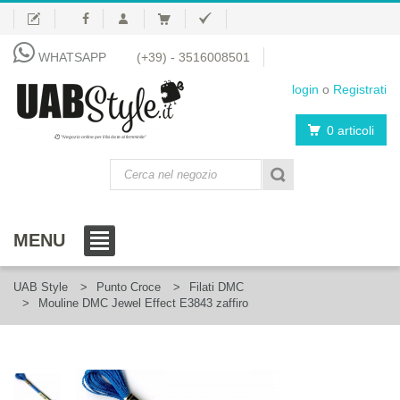
WHATSAPP
(+39) - 3516008501
login
o
Registrati
0 articoli
"Negozio online per il fai da te al femminile"
MENU
UAB Style
Punto Croce
Filati DMC
Mouline DMC Jewel Effect E3843 zaffiro