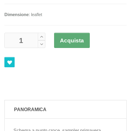
Dimensione
: leaflet
Acquista
PANORAMICA
Schema a punto croce, sampler primavera.