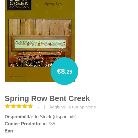
€8
.25
Spring Row Bent Creek
|
-
Aggiungi la tua opinione
Disponibilità:
In Stock (disponibile)
Codice Prodotto:
id 735
Ean
: