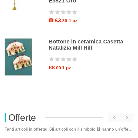
E3821 Oro
€3
1 pz
.30
15
Bottone in ceramica Casetta
Natalizia Mill Hill
€8
1 pz
.00
Offerte
Tanti articoli in offerta! Gli articoli con il simbolo
hanno un'offerta riservata. Fai il