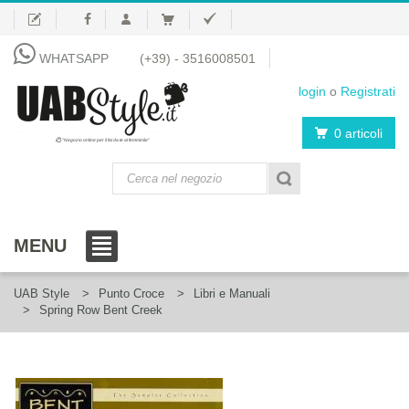
WHATSAPP
(+39) - 3516008501
login
o
Registrati
0 articoli
"Negozio online per il fai da te al femminile"
MENU
UAB Style
Punto Croce
Libri e Manuali
Spring Row Bent Creek