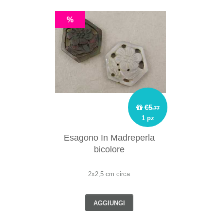
%
€5
.77
1 pz
Esagono In Madreperla
bicolore
2x2,5 cm circa
AGGIUNGI