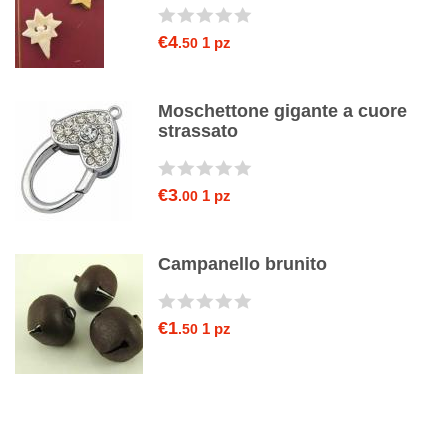
€4
1 pz
.50
Moschettone gigante a cuore
rk
strassato
€3
1 pz
.00
Campanello brunito
€1
1 pz
.50