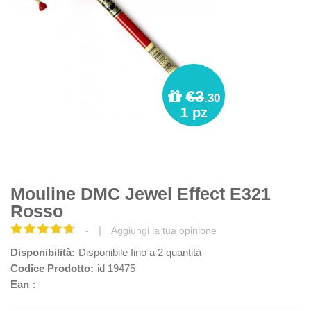
€3
.30
1 pz
Mouline DMC Jewel Effect E321
Rosso
|
-
Aggiungi la tua opinione
Disponibilità:
Disponibile fino a 2 quantità
Codice Prodotto:
id 19475
Ean
: