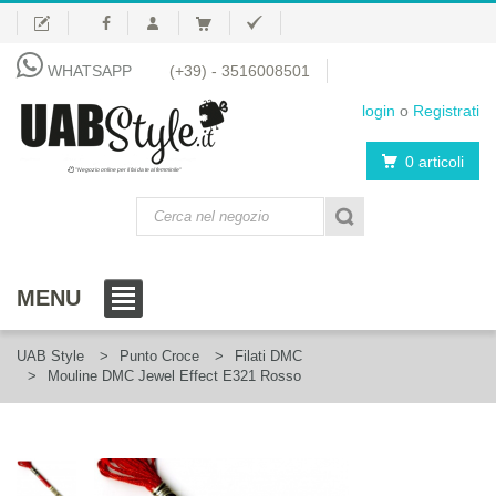
WHATSAPP
(+39) - 3516008501
login
o
Registrati
0 articoli
"Negozio online per il fai da te al femminile"
MENU
UAB Style
Punto Croce
Filati DMC
Mouline DMC Jewel Effect E321 Rosso