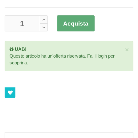
Acquista
×
UAB!
Questo articolo ha un'offerta riservata. Fai il
login
per
scoprirla.