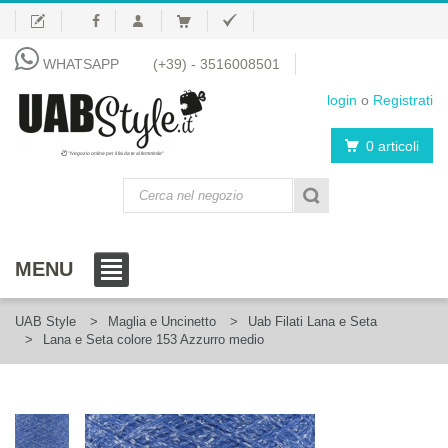
WHATSAPP
(+39) - 3516008501
login
o
Registrati
0 articoli
"Negozio online per il fai da te al femminile"
MENU
UAB Style
Maglia e Uncinetto
Uab Filati Lana e Seta
Lana e Seta colore 153 Azzurro medio