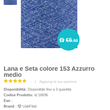
€5
.50
Lana e Seta colore 153 Azzurro
medio
|
-
Aggiungi la tua opinione
Disponibilità:
Disponibile fino a 3 quantità
Codice Prodotto:
id 18696
Ean
:
Brand
:
UabFilati