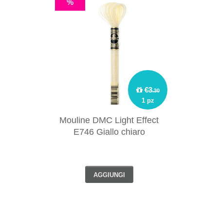
%
€3
.30
1 pz
Mouline DMC Light Effect
E746 Giallo chiaro
AGGIUNGI