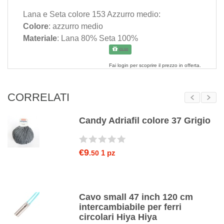
Lana e Seta colore 153 Azzurro medio:
Colore
: azzurro medio
Materiale
: Lana 80% Seta 100%
€5.50
Fai
login
per scoprire il prezzo in offerta.
CORRELATI
el
Candy Adriafil colore 37 Grigio
€9
1 pz
.50
0
Cavo small 47 inch 120 cm
intercambiabile per ferri
circolari Hiya Hiya