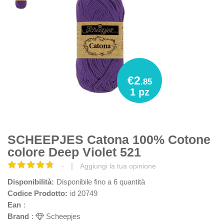
€2
.85
1 pz
SCHEEPJES Catona 100% Cotone
colore Deep Violet 521
|
-
Aggiungi la tua opinione
Disponibilità:
Disponibile fino a 6 quantità
Codice Prodotto:
id 20749
Ean
:
Brand
:
Scheepjes