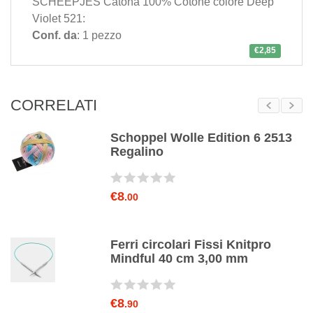
SCHEEPJES Catona 100% Cotone colore Deep
Violet 521:
Conf. da
: 1 pezzo
€2,85
CORRELATI
mm
Schoppel Wolle Edition 6 2513
Regalino
€8
.00
te
Ferri circolari Fissi Knitpro
z
Mindful 40 cm 3,00 mm
€8
.90