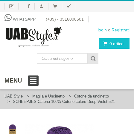
WHATSAPP
(+39) - 3516008501
login
o
Registrati
0 articoli
"Negozio online per il fai da te al femminile"
MENU
UAB Style
Maglia e Uncinetto
Cotone da uncinetto
SCHEEPJES Catona 100% Cotone colore Deep Violet 521