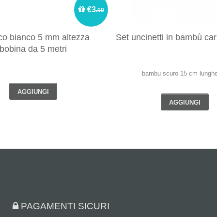
€3
.10
ico bianco 5 mm altezza
Set uncinetti in bambù ca
bobina da 5 metri
bambu scuro 15 cm lungh
AGGIUNGI
AGGIUNGI
PAGAMENTI SICURI