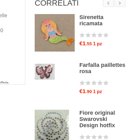
CORRELATI
elle
o in tulle
Sirenetta
amato nero
ricamata
30
€1
100 Cm
1 pz
0
.55
ro in
Farfalla paillettes
nza con fiori
rosa
aillettes
offerta.
€1
1 pz
.90
10 Cm
0
one in
Fiore original
reperla
Swarovski
lina
Design hotfix