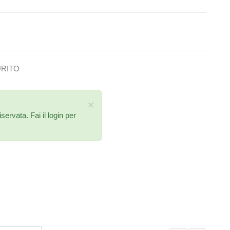
RITO
×
iservata. Fai il
login
per