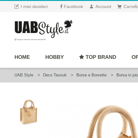
I miei desideri
Facebook
Account
Carrell
"Negozio online per il fai da te al femminile"
HOME
HOBBY
TOP BRAND
OF
UAB Style
Deco Tessuti
Borse e Borsette
Borsa in ju