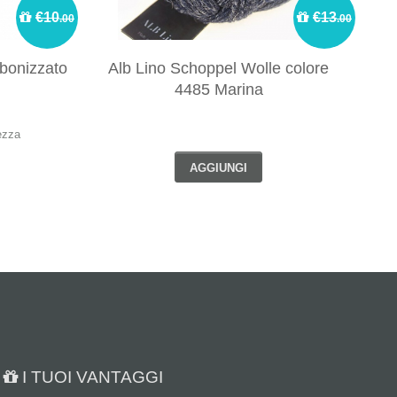
€10
€13
.00
.00
rbonizzato
Alb Lino Schoppel Wolle colore
M
4485 Marina
ezza
AGGIUNGI
I TUOI VANTAGGI