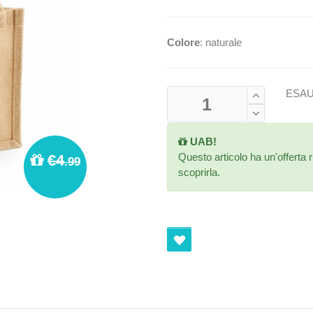
Colore
: naturale
ESAU
UAB!
Questo articolo ha un'offerta r
€4
.99
scoprirla.