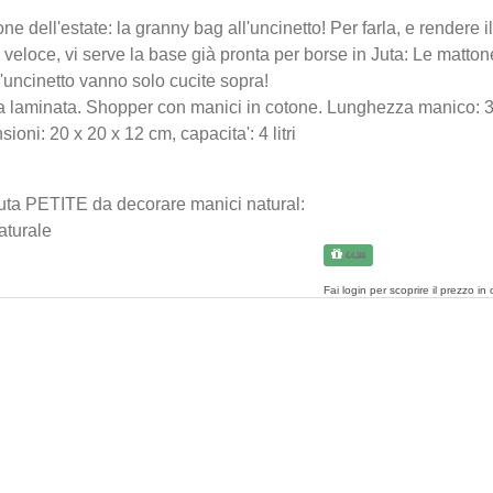
one dell'estate: la granny bag all'uncinetto! Per farla, e rendere il
 veloce, vi serve la base già pronta per borse in Juta: Le matton
Pizz
'uncinetto vanno solo cucite sopra!
ric
 laminata. Shopper con manici in cotone. Lunghezza manico: 
ioni: 20 x 20 x 12 cm, capacita': 4 litri
€2
.0
juta PETITE da decorare manici natural:
Nast
naturale
orga
€4.99
in p
Fai
login
per scoprire il prezzo in 
€0
.9
Bott
mad
stel