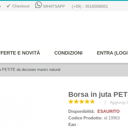
o
Checkout
WHATSAPP
(+39) - 3516008501
FERTE E NOVITÀ
CONDIZIONI
ENTRA (LOGI
ta PETITE da decorare manici natural
Borsa in juta PET
|
-
Aggiungi l
Disponibilità:
ESAURITO
Codice Prodotto:
id 19963
Ean
: