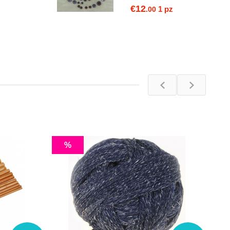
€12
2 pz
1 pz
0
.00
%