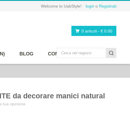
Welcome to UabStyle!
login
o
Registrati
0 articoli
-
€ 0.00
N)
BLOG
CONTATTI
ITE da decorare manici natural
a tua opinione