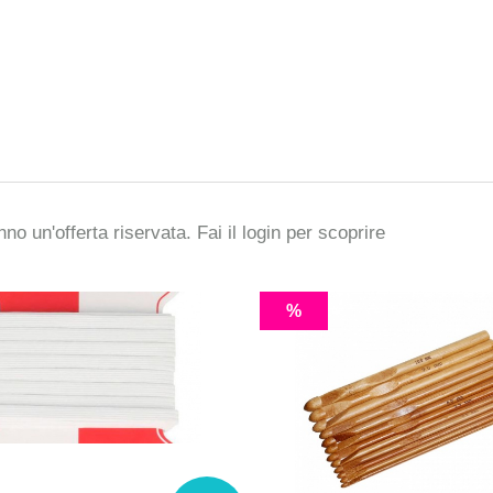
€0
.5
no un'offerta riservata. Fai il
login
per scoprire
%