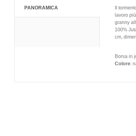
PANORAMICA
Il torment
lavoro più
granny all
100% Juta
cm, dimens
Borsa in 
Colore
: 