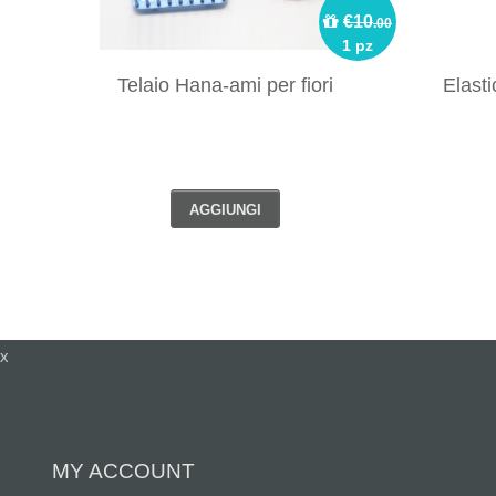
€10
.00
1 pz
Telaio Hana-ami per fiori
Elast
AGGIUNGI
x
MY ACCOUNT