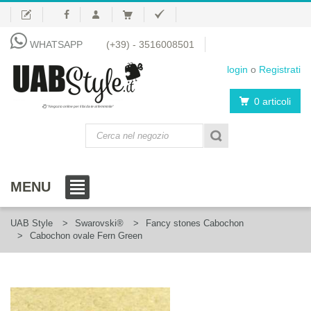
WHATSAPP
(+39) - 3516008501
login
o
Registrati
0 articoli
"Negozio online per il fai da te al femminile"
MENU
UAB Style
Swarovski®
Fancy stones Cabochon
Cabochon ovale Fern Green