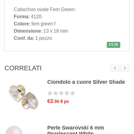
Cabochon ovale Fern Green:
Forma
: 4120
Colore
: fern green f
Dimensione
: 13 x 18 mm
Conf. da
: 1 pezzo
€3,30
CORRELATI
Ciondolo a cuore Silver Shade
€2
6 pz
.90
Perle Swarovski 6 mm
Pearlescent White