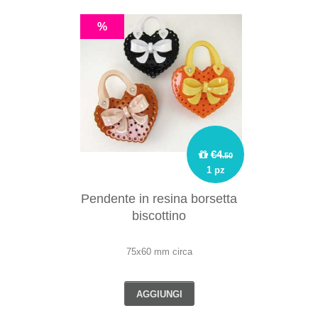
%
€4
.50
1 pz
Pendente in resina borsetta
biscottino
75x60 mm circa
AGGIUNGI