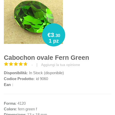
€3
.30
1 pz
Cabochon ovale Fern Green
|
-
Aggiungi la tua opinione
Disponibilità:
In Stock (disponibile)
Codice Prodotto:
id 9060
Ean
:
Forma
: 4120
Colore
: fern green f
Dimensione
: 13 x 18 mm