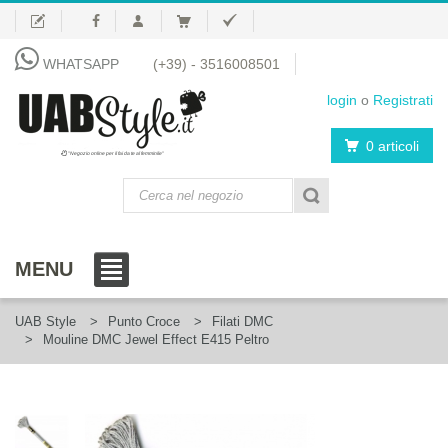
WHATSAPP
(+39) - 3516008501
login
o
Registrati
0 articoli
"Negozio online per il fai da te al femminile"
MENU
UAB Style
Punto Croce
Filati DMC
Mouline DMC Jewel Effect E415 Peltro