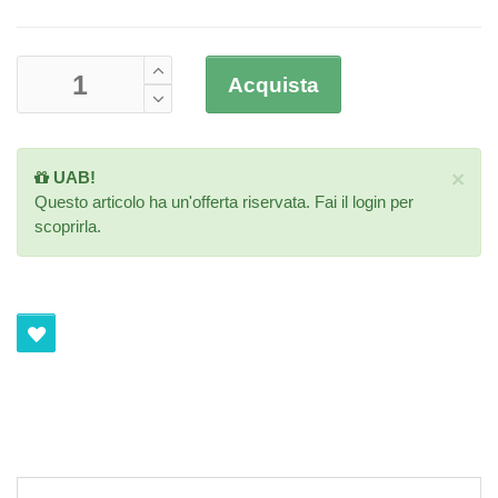
Acquista
×
UAB!
Questo articolo ha un'offerta riservata. Fai il
login
per
scoprirla.