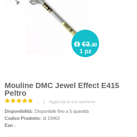
€3
.30
1 pz
Mouline DMC Jewel Effect E415
Peltro
|
-
Aggiungi la tua opinione
Disponibilità:
Disponibile fino a 5 quantità
Codice Prodotto:
id 19463
Ean
: