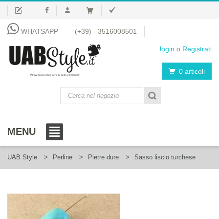
WHATSAPP
(+39) - 3516008501
login
o
Registrati
0 articoli
"Negozio online per il fai da te al femminile"
MENU
UAB Style
Perline
Pietre dure
Sasso liscio turchese