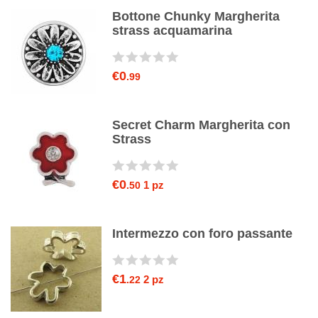
Bottone Chunky Margherita
strass acquamarina
€0
.99
y
Secret Charm Margherita con
Strass
€0
1 pz
.50
Intermezzo con foro passante
€1
2 pz
.22