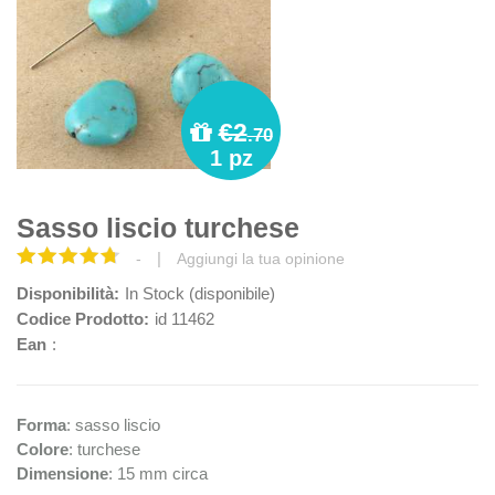
€2
.70
1 pz
Sasso liscio turchese
|
-
Aggiungi la tua opinione
Disponibilità:
In Stock (disponibile)
Codice Prodotto:
id 11462
Ean
:
Forma
: sasso liscio
Colore
: turchese
Dimensione
: 15 mm circa