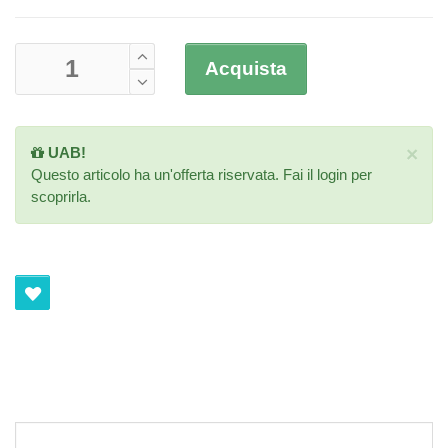
Acquista
×
UAB!
Questo articolo ha un'offerta riservata. Fai il
login
per
scoprirla.