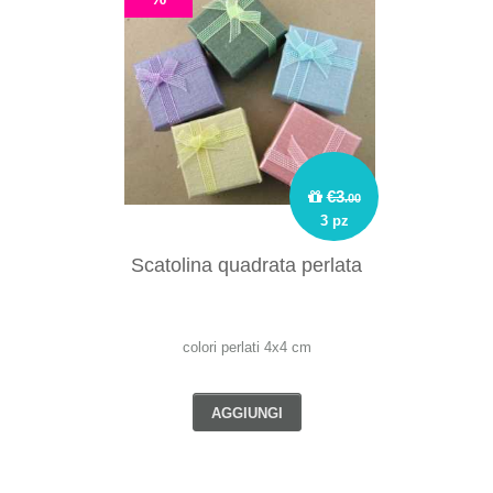
€3
.00
3 pz
Scatolina quadrata perlata
colori perlati 4x4 cm
AGGIUNGI