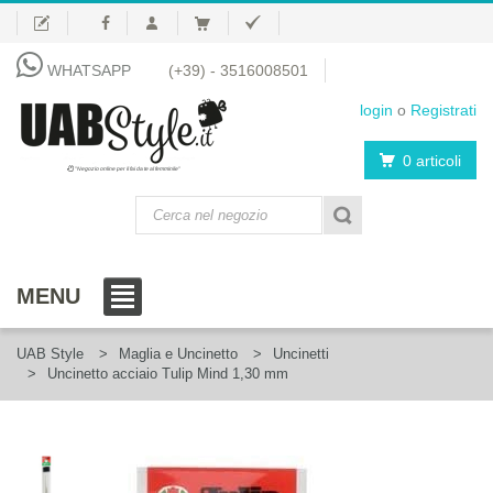
WHATSAPP
(+39) - 3516008501
login
o
Registrati
0 articoli
"Negozio online per il fai da te al femminile"
MENU
UAB Style
Maglia e Uncinetto
Uncinetti
Uncinetto acciaio Tulip Mind 1,30 mm