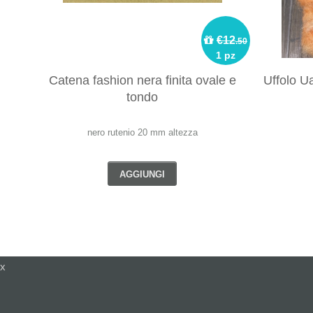
€12
.50
1 pz
Catena fashion nera finita ovale e
Uffolo U
tondo
nero rutenio 20 mm altezza
AGGIUNGI
x