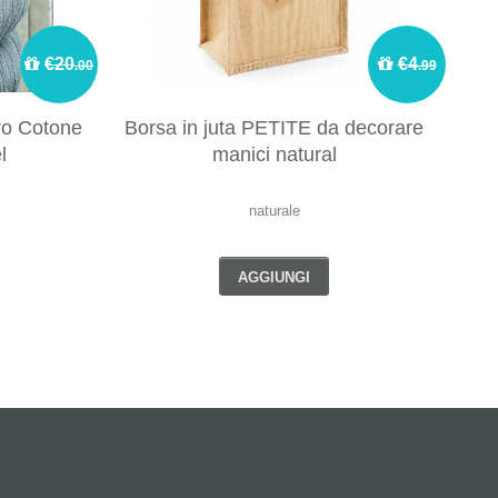
€20
€4
.00
.99
ro Cotone
Borsa in juta PETITE da decorare
Mi
l
manici natural
naturale
AGGIUNGI