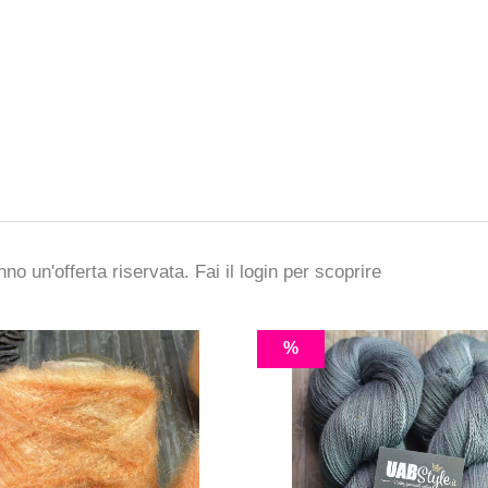
man
Ball
€3
.5
no un'offerta riservata. Fai il
login
per scoprire
%