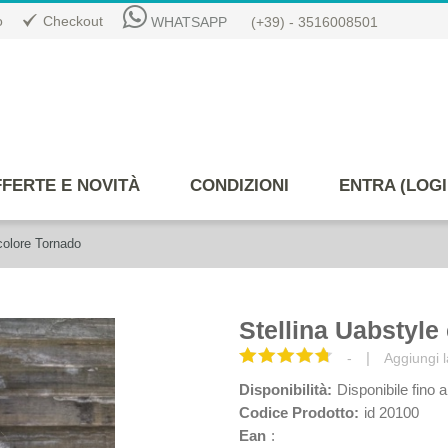
o
Checkout
WHATSAPP
(+39) - 3516008501
FERTE E NOVITÀ
CONDIZIONI
ENTRA (LOGI
colore Tornado
Stellina Uabstyle
|
-
Aggiungi l
Disponibilità:
Disponibile fino a
Codice Prodotto:
id 20100
Ean
: