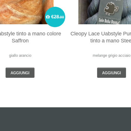
€28
.00
abstyle tinto a mano colore
Cleopy Lace Uabstyle Pu
Saffron
tinto a mano Stee
giallo arancio
melange grigio acciaio
AGGIUNGI
AGGIUNGI