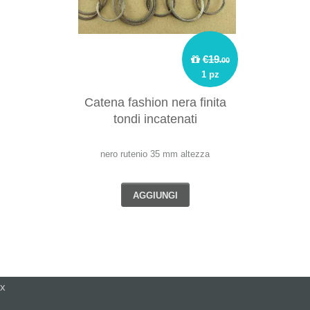
€19
.00
1 pz
Catena fashion nera finita
tondi incatenati
nero rutenio 35 mm altezza
AGGIUNGI
x