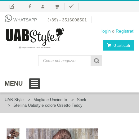
WHATSAPP
(+39) - 3516008501
login
o
Registrati
0 articoli
"Negozio online per il fai da te al femminile"
MENU
UAB Style
Maglia e Uncinetto
Sock
Stellina Uabstyle colore Orsetto Teddy