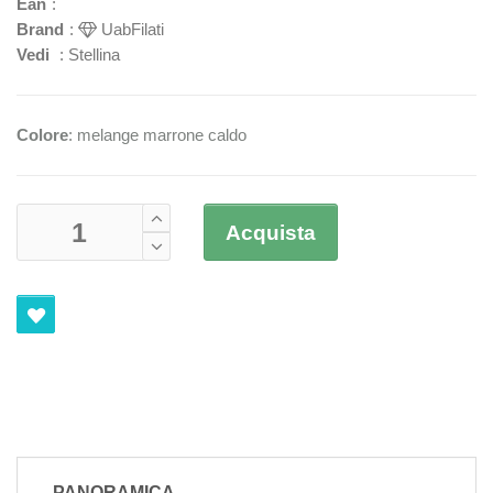
Ean
:
Brand
:
UabFilati
Vedi
:
Stellina
Colore
: melange marrone caldo
Acquista
PANORAMICA