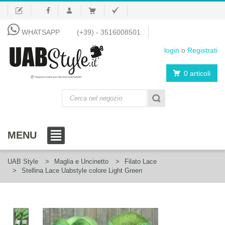
WHATSAPP
(+39) - 3516008501
login
o
Registrati
0 articoli
"Negozio online per il fai da te al femminile"
MENU
UAB Style
Maglia e Uncinetto
Filato Lace
Stellina Lace Uabstyle colore Light Green