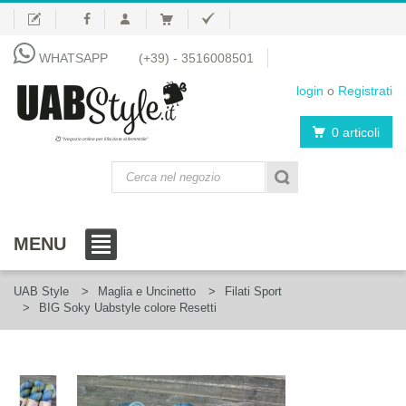
WHATSAPP
(+39) - 3516008501
login
o
Registrati
0 articoli
"Negozio online per il fai da te al femminile"
MENU
UAB Style
Maglia e Uncinetto
Filati Sport
BIG Soky Uabstyle colore Resetti