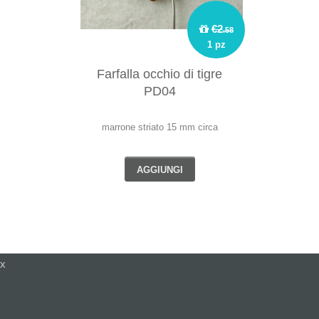
€2
.58
1 pz
Farfalla occhio di tigre
PD04
marrone striato 15 mm circa
AGGIUNGI
x