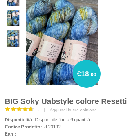
€18
.00
BIG Soky Uabstyle colore Resetti
|
-
Aggiungi la tua opinione
Disponibilità:
Disponibile fino a 6 quantità
Codice Prodotto:
id 20132
Ean
: