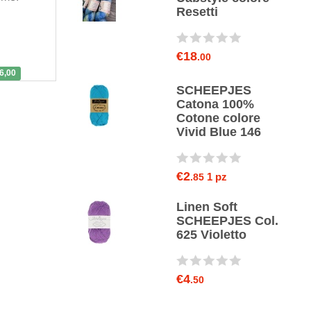
acco M2
Resetti
ghezza 60 cm
€18
.00
0
6,00
SCHEEPJES
nit Cavetto
Catona 100%
ferri circolari
Cotone colore
acco M2
Vivid Blue 146
ghezza 30 cm
€2
1 pz
.85
0
€11
.5
Linen Soft
i dritti Zing
SCHEEPJES Col.
tpro 3,50 mm
625 Violetto
0
€4
.50