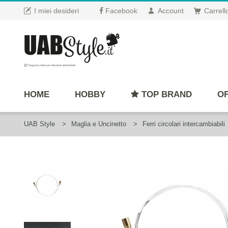
I miei desideri
Facebook
Account
Carrell
"Negozio online per il fai da te al femminile"
HOME
HOBBY
TOP BRAND
OF
UAB Style
Maglia e Uncinetto
Ferri circolari intercambiabili