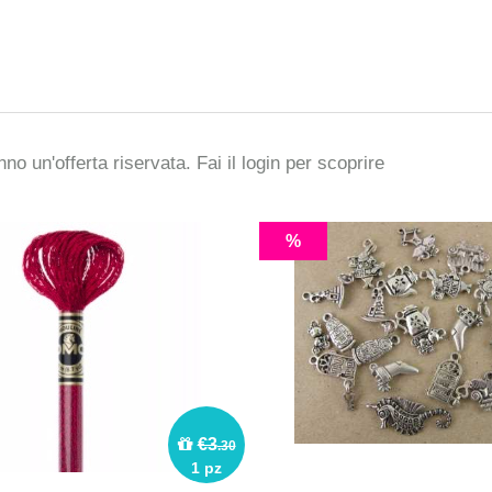
no un'offerta riservata. Fai il
login
per scoprire
%
€3
.30
1 pz