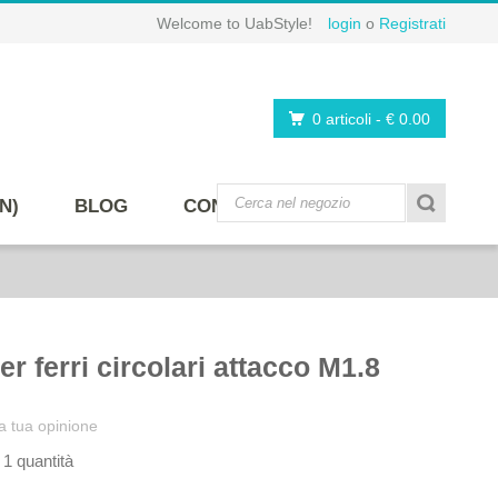
Welcome to UabStyle!
login
o
Registrati
0 articoli
-
€ 0.00
N)
BLOG
CONTATTI
r ferri circolari attacco M1.8
a tua opinione
 1 quantità