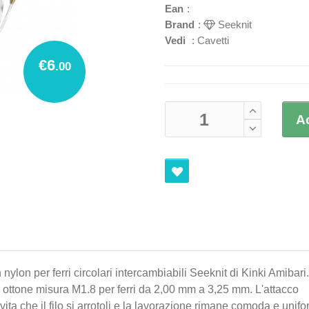
Ean
:
Brand
:
Seeknit
Vedi
:
Cavetti
€6
.00
A
 nylon per ferri circolari intercambiabili Seeknit di Kinki Amibari.
n ottone misura M1.8 per ferri da 2,00 mm a 3,25 mm. L'attacco
Seek
vita che il filo si arrotoli e la lavorazione rimane comoda e unif
per 