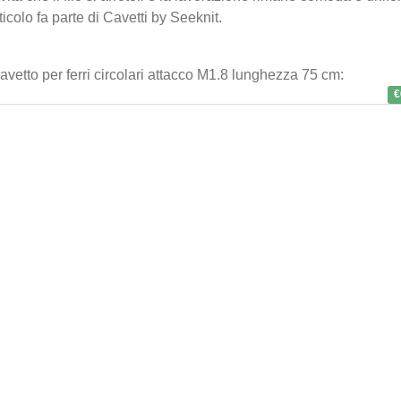
att
icolo fa parte di
Cavetti
by
Seeknit
.
lun
vetto per ferri circolari attacco M1.8 lunghezza 75 cm:
€6
.0
€
Seek
per 
att
lun
€6
.0
Ferr
Kni
€5
.9