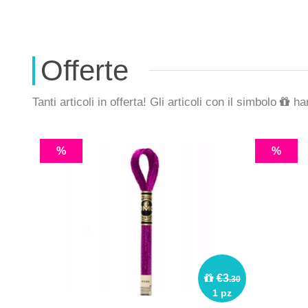
Offerte
Tanti articoli in offerta! Gli articoli con il simbolo
han
%
%
€3
.30
1 pz