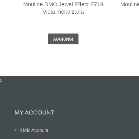
Mouline DMC Jewel Effect E718
Moulin
Viola melanzana
AGGIUNGI
x
MY ACCOUNT
Il Mio Account