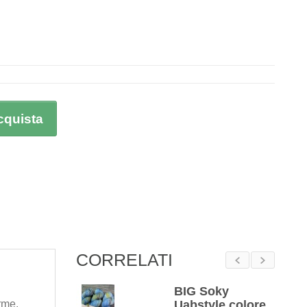
cquista
CORRELATI
nit Cavetto
BIG Soky
orme.
ferri circolari
Uabstyle colore