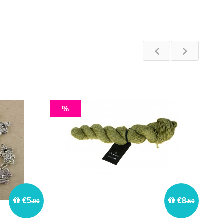
%
€5
€8
.00
.50