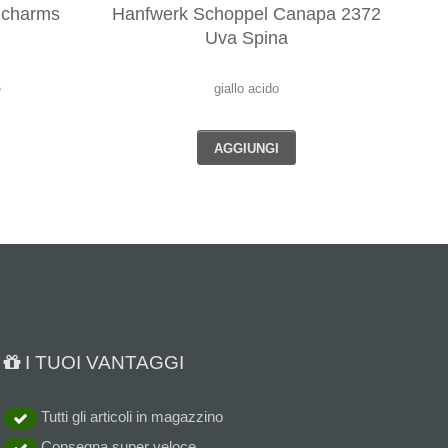
i charms
Hanfwerk Schoppel Canapa 2372
Uva Spina
e
giallo acido
AGGIUNGI
I TUOI VANTAGGI
Tutti gli articoli in magazzino
Consegna super veloce