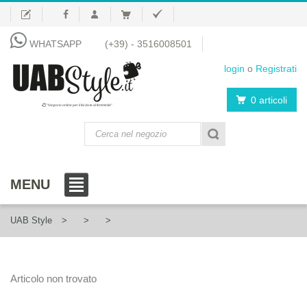
WHATSAPP
(+39) - 3516008501
login
o
Registrati
0 articoli
"Negozio online per il fai da te al femminile"
MENU
UAB Style
Articolo non trovato