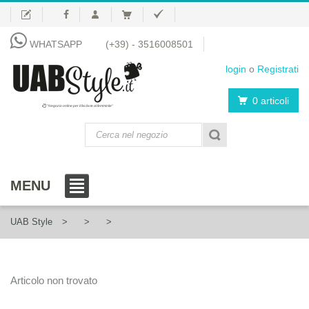
WHATSAPP
(+39) - 3516008501
login
o
Registrati
0 articoli
"Negozio online per il fai da te al femminile"
MENU
UAB Style
Articolo non trovato